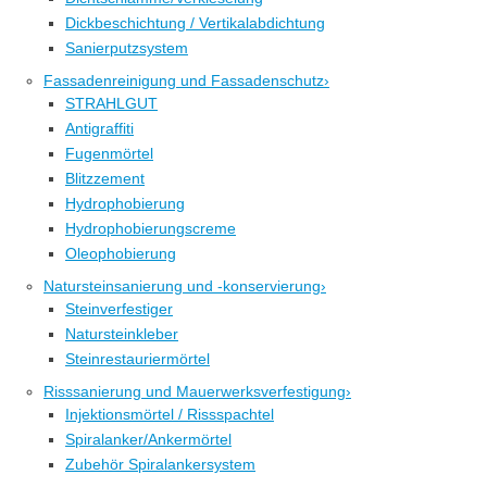
Dickbeschichtung / Vertikalabdichtung
Sanierputzsystem
Fassadenreinigung und Fassadenschutz
›
STRAHLGUT
Antigraffiti
Fugenmörtel
Blitzzement
Hydrophobierung
Hydrophobierungscreme
Oleophobierung
Natursteinsanierung und -konservierung
›
Steinverfestiger
Natursteinkleber
Steinrestauriermörtel
Risssanierung und Mauerwerksverfestigung
›
Injektionsmörtel / Rissspachtel
Spiralanker/Ankermörtel
Zubehör Spiralankersystem