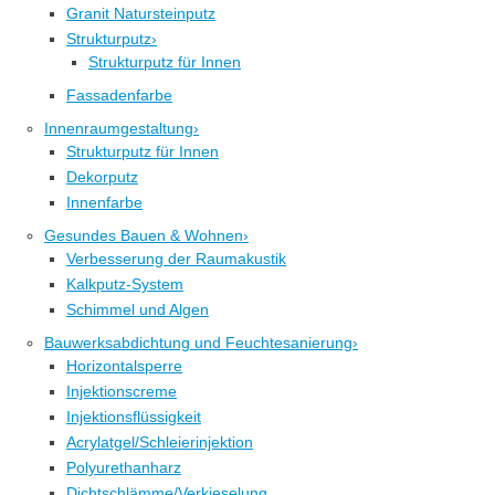
Granit Natursteinputz
Strukturputz
›
Strukturputz für Innen
Fassadenfarbe
Innenraumgestaltung
›
Strukturputz für Innen
Dekorputz
Innenfarbe
Gesundes Bauen & Wohnen
›
Verbesserung der Raumakustik
Kalkputz-System
Schimmel und Algen
Bauwerksabdichtung und Feuchtesanierung
›
Horizontalsperre
Injektionscreme
Injektionsflüssigkeit
Acrylatgel/Schleierinjektion
Polyurethanharz
Dichtschlämme/Verkieselung