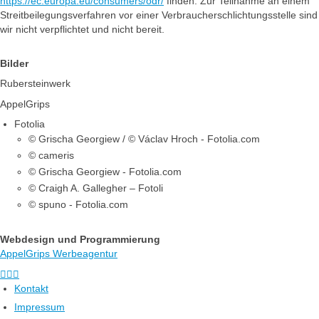
https://ec.europa.eu/consumers/odr/
finden. Zur Teilnahme an einem
Streitbeilegungsverfahren vor einer Verbraucherschlichtungsstelle sind
wir nicht verpflichtet und nicht bereit.
Bilder
Rubersteinwerk
AppelGrips
Fotolia
© Grischa Georgiew / © Václav Hroch - Fotolia.com
© cameris
© Grischa Georgiew - Fotolia.com
© Craigh A. Gallegher – Fotoli
© spuno - Fotolia.com
Webdesign und Programmierung
AppelGrips Werbeagentur



Kontakt
Impressum