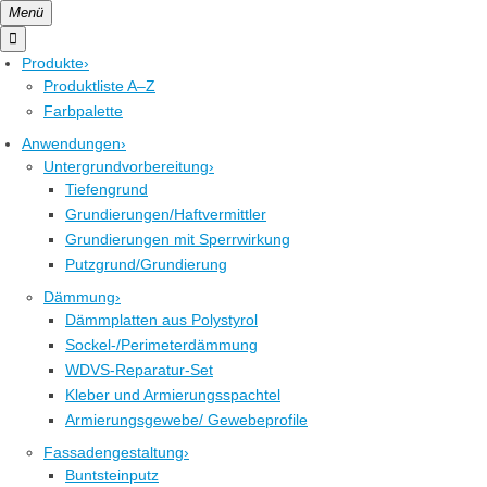
Menü

Produkte
›
Produktliste A–Z
Farbpalette
Anwendungen
›
Untergrundvorbereitung
›
Tiefengrund
Grundierungen/Haftvermittler
Grundierungen mit Sperrwirkung
Putzgrund/Grundierung
Dämmung
›
Dämmplatten aus Polystyrol
Sockel-/Perimeterdämmung
WDVS-Reparatur-Set
Kleber und Armierungsspachtel
Armierungsgewebe/ Gewebeprofile
Fassadengestaltung
›
Buntsteinputz