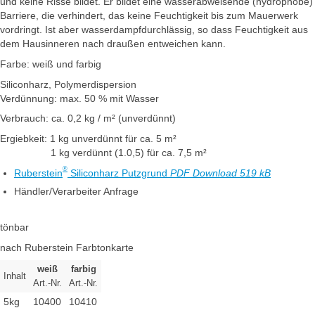
und keine Risse bildet. Er bildet eine wasserabweisende (hydrophobe)
Barriere, die verhindert, das keine Feuchtigkeit bis zum Mauerwerk
vordringt. Ist aber wasserdampfdurchlässig, so dass Feuchtigkeit aus
dem Hausinneren nach draußen entweichen kann.
Farbe: weiß und farbig
Siliconharz, Polymerdispersion
Verdünnung: max. 50 % mit Wasser
Verbrauch: ca. 0,2 kg / m² (unverdünnt)
Ergiebkeit: 1 kg unverdünnt für ca. 5 m²
1 kg verdünnt (1.0,5) für ca. 7,5 m²
®
Ruberstein
Siliconharz Putzgrund
PDF Download 519 kB
Händler/Verarbeiter Anfrage
tönbar
nach Ruberstein Farbtonkarte
weiß
farbig
Inhalt
Art.-Nr.
Art.-Nr.
5kg
10400
10410