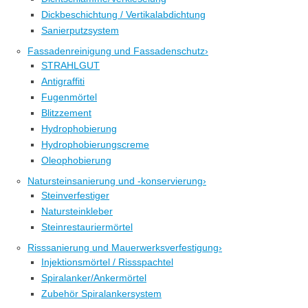
Dickbeschichtung / Vertikalabdichtung
Sanierputzsystem
Fassadenreinigung und Fassadenschutz
›
STRAHLGUT
Antigraffiti
Fugenmörtel
Blitzzement
Hydrophobierung
Hydrophobierungscreme
Oleophobierung
Natursteinsanierung und -konservierung
›
Steinverfestiger
Natursteinkleber
Steinrestauriermörtel
Risssanierung und Mauerwerksverfestigung
›
Injektionsmörtel / Rissspachtel
Spiralanker/Ankermörtel
Zubehör Spiralankersystem