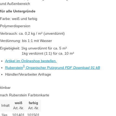
und Außenbereich
für alle Untergründe
Farbe: weiß und farbig
Polymerdispersion
Verbrauch: ca. 0,2 kg / m² (unverdünnt)
Verdünnung: bis 1:1 mit Wasser
Ergiebigkeit: 1kg unverdünnt für ca. 5 m²
1kg verdünnt (1:1) für ca. 10 m²
Artikel im Onlineshop bestellen.
®
Ruberstein
Organischer Putzgrund
PDF Download 91 kB
Händler/Verarbeiter Anfrage
tönbar
nach Ruberstein Farbtonkarte
weiß
farbig
Inhalt
Art.-Nr.
Art.-Nr.
1kg
101401
101501