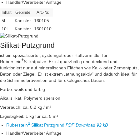
Händler/Verarbeiter Anfrage
Inhalt
Gebinde
Art.-Nr.
5l
Kanister
160105
10l
Kanister
1601010
Silikat-Putzgrund
ist ein spezialisierter, systemgetreuer Haftvermittler für
®
Ruberstein
Silikatputze. Er ist quarzhaltig und deckend und
funktioniert nur auf mineralischen Flächen wie Kalk- oder Zementputz,
Beton oder Ziegel. Er ist extrem „atmungsaktiv" und dadurch ideal für
die Schimmelprävention und für ökologisches Bauen.
Farbe: weiß und farbig
Alkalisilikat, Polymerdispersion
Verbrauch: ca. 0,2 kg / m²
Ergiebigkeit: 1 kg für ca. 5 m²
®
Ruberstein
Silikat Putzgrund
PDF Download 92 kB
Händler/Verarbeiter Anfrage