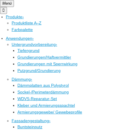
Menü

Produkte
›
Produktliste A–Z
Farbpalette
Anwendungen
›
Untergrundvorbereitung
›
Tiefengrund
Grundierungen/Haftvermittler
Grundierungen mit Sperrwirkung
Putzgrund/Grundierung
Dämmung
›
Dämmplatten aus Polystyrol
Sockel-/Perimeterdämmung
WDVS-Reparatur-Set
Kleber und Armierungsspachtel
Armierungsgewebe/ Gewebeprofile
Fassadengestaltung
›
Buntsteinputz