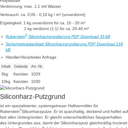
Polysiloxan
Verdünnung: max. 1:1 mit Wasser
Verbrauch: ca. 0,05 - 0,10 kg / m² (unverdünnt)
Ergiebigkeit: 1 kg unverdünnt für ca. 10 - 20 m²
1 kg verdünnt (1:1) für ca. 20-40 m²
®
Ruberstein
Siliconharzgrundierung
PDF Download 33 kB
Sicherheitsdatenblatt Siliconharzgrundierung
PDF Download 218
kB
Händler/Verarbeiter Anfrage
Inhalt
Gebinde
Art.-Nr.
5kg
Kanister
1029
10kg
Kanister
1030
Siliconharz-Putzgrund
ist ein spezialisierter, systemgetreuer Haftvermittler für
®
Ruberstein
Siliconharzputze. Er ist quarzhaltig, deckend und haftet auf
fast allen Untergründen. Er gleicht unterschiedliches Saugverhalten
des Untergrundes aus, damit der Siliconharzputz gleichmäßig trocknet