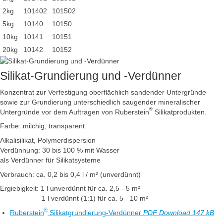
2kg
101402
101502
5kg
10140
10150
10kg
10141
10151
20kg
10142
10152
Silikat-Grundierung und -Verdünner
Konzentrat zur Verfestigung oberflächlich sandender Untergründe
sowie zur Grundierung unterschiedlich saugender mineralischer
®
Untergründe vor dem Auftragen von Ruberstein
Silikatprodukten.
Farbe: milchig, transparent
Alkalisilikat, Polymerdispersion
Verdünnung: 30 bis 100 % mit Wasser
als Verdünner für Silikatsysteme
Verbrauch: ca. 0,2 bis 0,4 l / m² (unverdünnt)
Ergiebigkeit: 1 l unverdünnt für ca. 2,5 - 5 m²
1 l verdünnt (1:1) für ca. 5 - 10 m²
®
Ruberstein
Silikatgrundierung-Verdünner
PDF Download 147 kB