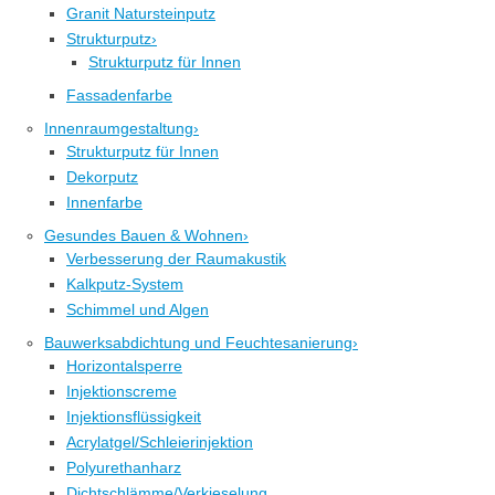
Granit Natursteinputz
Strukturputz
›
Strukturputz für Innen
Fassadenfarbe
Innenraumgestaltung
›
Strukturputz für Innen
Dekorputz
Innenfarbe
Gesundes Bauen & Wohnen
›
Verbesserung der Raumakustik
Kalkputz-System
Schimmel und Algen
Bauwerksabdichtung und Feuchtesanierung
›
Horizontalsperre
Injektionscreme
Injektionsflüssigkeit
Acrylatgel/Schleierinjektion
Polyurethanharz
Dichtschlämme/Verkieselung