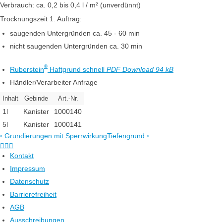
Verbrauch: ca. 0,2 bis 0,4 l / m² (unverdünnt)
Trocknungszeit 1. Auftrag:
saugenden Untergründen ca. 45 - 60 min
nicht saugenden Untergründen ca. 30 min
®
Ruberstein
Haftgrund schnell
PDF Download 94 kB
Händler/Verarbeiter Anfrage
Inhalt
Gebinde
Art.-Nr.
1l
Kanister
1000140
5l
Kanister
1000141
‹
Grundierungen mit Sperrwirkung
Tiefengrund
›



Kontakt
Impressum
Datenschutz
Barrierefreiheit
AGB
Ausschreibungen