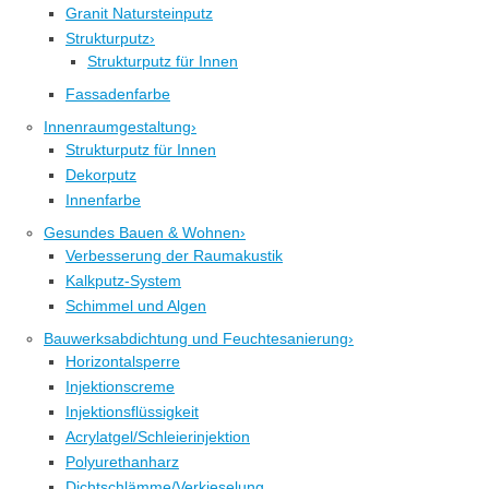
Granit Natursteinputz
Strukturputz
›
Strukturputz für Innen
Fassadenfarbe
Innenraumgestaltung
›
Strukturputz für Innen
Dekorputz
Innenfarbe
Gesundes Bauen & Wohnen
›
Verbesserung der Raumakustik
Kalkputz-System
Schimmel und Algen
Bauwerksabdichtung und Feuchtesanierung
›
Horizontalsperre
Injektionscreme
Injektionsflüssigkeit
Acrylatgel/Schleierinjektion
Polyurethanharz
Dichtschlämme/Verkieselung