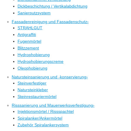
Dickbeschichtung / Vertikalabdichtung
Sanierputzsystem
Fassadenreinigung und Fassadenschutz
›
STRAHLGUT
Antigraffiti
Fugenmörtel
Blitzzement
Hydrophobierung
Hydrophobierungscreme
Oleophobierung
Natursteinsanierung und -konservierung
›
Steinverfestiger
Natursteinkleber
Steinrestauriermörtel
Risssanierung und Mauerwerksverfestigung
›
Injektionsmörtel / Rissspachtel
Spiralanker/Ankermörtel
Zubehör Spiralankersystem