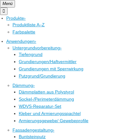
Menü

Produkte
›
Produktliste A–Z
Farbpalette
Anwendungen
›
Untergrundvorbereitung
›
Tiefengrund
Grundierungen/Haftvermittler
Grundierungen mit Sperrwirkung
Putzgrund/Grundierung
Dämmung
›
Dämmplatten aus Polystyrol
Sockel-/Perimeterdämmung
WDVS-Reparatur-Set
Kleber und Armierungsspachtel
Armierungsgewebe/ Gewebeprofile
Fassadengestaltung
›
Buntsteinputz